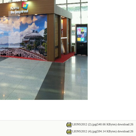
LIONS2012 (2).jpg(540.66 KBytes) download:26
LIONS2012 (4).jpg(594.14 KBytes) download:26